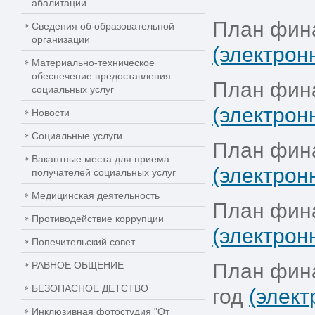
абалитации
План фина
Сведения об образовательной
организации
(электрон
Материально-техническое
обеспечение предоставления
План фина
социальных услуг
(электрон
Новости
Социальные услуги
План фина
Вакантные места для приема
(электрон
получателей социальных услуг
Медицинская деятельность
План фина
Противодействие коррупции
(электрон
Попечительский совет
РАВНОЕ ОБЩЕНИЕ
План фина
БЕЗОПАСНОЕ ДЕТСТВО
год
(элект
Инклюзивная фотостудия "От