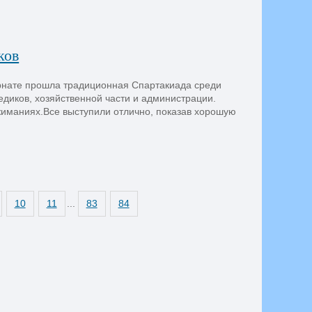
ков
ернате прошла традиционная Спартакиада среди
едиков, хозяйственной части и администрации.
тжиманиях.Все выступили отлично, показав хорошую
10
11
...
83
84