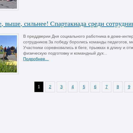
, выше, сильнее! Спартакиада среди сотрудни
В преддверии Дня социального работника в доме-инт
сотрудников.За победу боролись команды педагогов, м
Участники соревновались в беге, прыжках в длину и о
физическую подготовку и командный дух...
Подробнее...
1
2
3
4
5
6
7
8
9