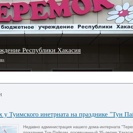
ждение Республики Хакасия
ок»
и
х у Туимского инетрната на празднике "Тун П
Недавно администрация нашего дома-интерната "Терем
празднике Тун Пайрам, посвященный 35-летию Хакасии