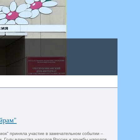
айрам"
ок" приняла участие в замечательном событии –
, Году единства народов России и дружбы народов