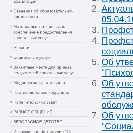
абалитации
Актуал
Сведения об образовательной
организации
05.04.1
Материально-техническое
Профст
обеспечение предоставления
социальных услуг
Профст
Новости
социал
Социальные услуги
Об утв
Вакантные места для приема
"Психо
получателей социальных услуг
Об утв
Медицинская деятельность
станда
Противодействие коррупции
Попечительский совет
обслуж
РАВНОЕ ОБЩЕНИЕ
Об утв
БЕЗОПАСНОЕ ДЕТСТВО
"Социа
Инклюзивная фотостудия "От