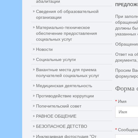
абалитации
ПРЕДЛОЖ
Сведения об образовательной
При запол
организации
обращений
Материально-техническое
должны быт
обеспечение предоставления
указанных 
социальных услуг
Обращения 
Новости
Ответ на о
Социальные услуги
документа,
Вакантные места для приема
Просим Вас
получателей социальных услуг
формулиров
Медицинская деятельность
Форма 
Противодействие коррупции
*
Имя
Попечительский совет
РАВНОЕ ОБЩЕНИЕ
БЕЗОПАСНОЕ ДЕТСТВО
*
Сообщен
Инклюзивная фотостудия "От