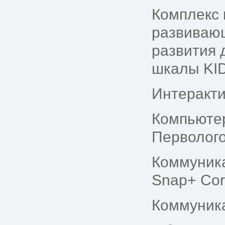
Комплекс 
развивающ
развития 
шкалы KID
Интеракти
Компьютер
Перволого
Коммуник
Snap+ Core
Коммуника