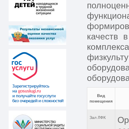
полноце
функцио
формиров
качеств 
комплек
физкульту
оборудо
оборудова
Вид
помещения
Зал ЛФК
Ор