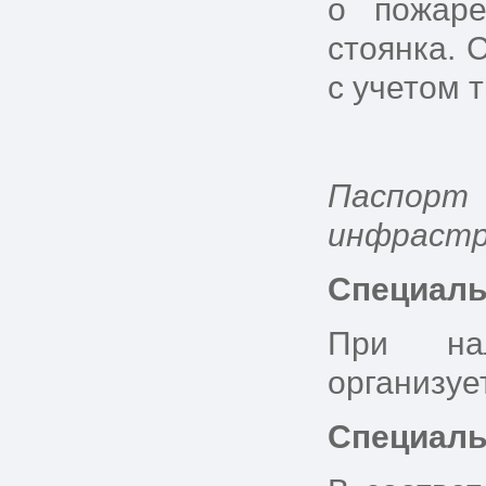
о пожар
стоянка. 
с учетом 
Паспор
инфраст
Специаль
При нал
организуе
Специаль