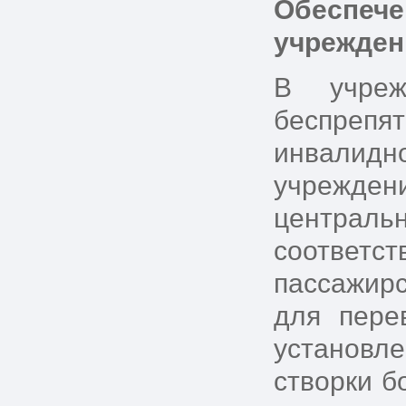
Обеспеч
учрежден
В учреж
беспреп
инвалидн
учрежден
централь
соответс
пассажир
для пере
установл
створки б