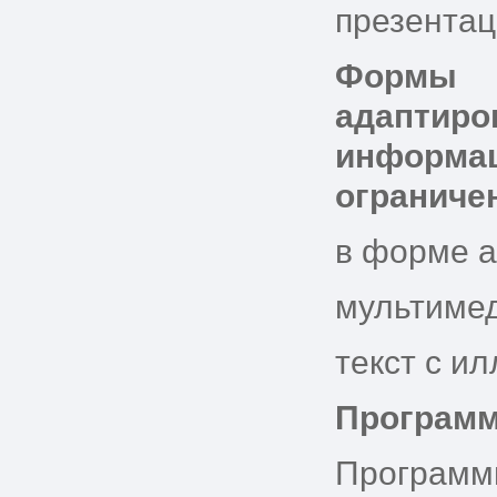
презента
Формы э
адаптиро
информ
ограниче
в форме 
мультиме
текст с и
Программ
Программн