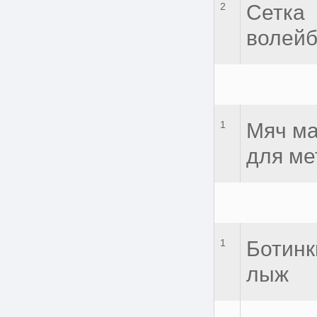
2
Сетка
волей
1
Мяч м
для ме
1
Ботинк
лыж