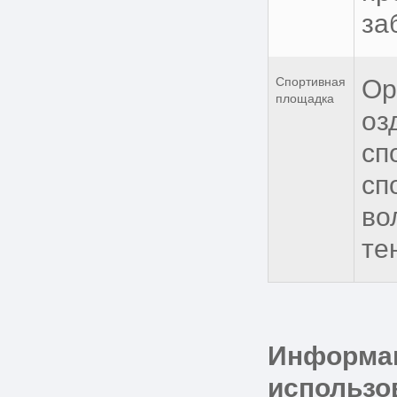
за
Спортивная
Ор
площадка
оз
сп
сп
во
те
Информац
использо