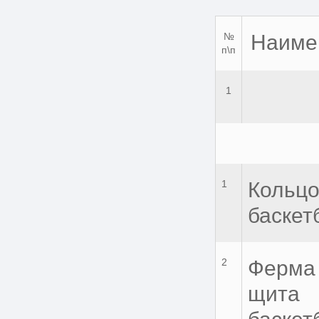
№
Наиме
п\п
1
1
Кольц
баскет
2
Ферма
щита