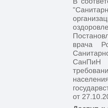
В соотве
"Санита
организ
оздоров
Постанов
врача Р
Санитарн
СанПиН 2
требова
населени
государвс
от 27.10.