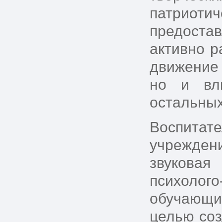
патриот
предоста
активно р
движение 
но и вли
остальных
Воспитат
учреждени
звуковая
психолог
обучающи
целью соз