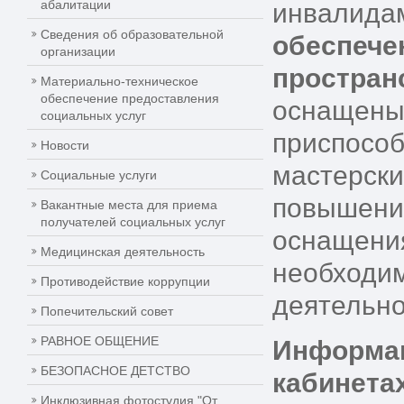
абалитации
инвали
Сведения об образовательной
обеспе
организации
простран
Материально-техническое
обеспечение предоставления
оснащены
социальных услуг
приспосо
Новости
мастерс
Социальные услуги
повышен
Вакантные места для приема
получателей социальных услуг
оснащени
Медицинская деятельность
необход
Противодействие коррупции
деятельно
Попечительский совет
РАВНОЕ ОБЩЕНИЕ
Информац
БЕЗОПАСНОЕ ДЕТСТВО
кабинета
Инклюзивная фотостудия "От