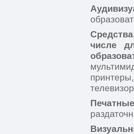
Аудивиз
образова
Средства
числе д
образов
мультими
принтеры
телевизор
Печатные
раздаточн
Визуал