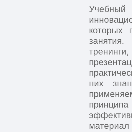
Учебный
инноваци
которых 
занятия.
тренинги
презента
практиче
них знан
применяе
принцип
эффектив
материа