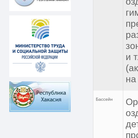
оз
ги
пр
ра
зо
и 
(а
на
Бассейн
Ор
оз
де
пр