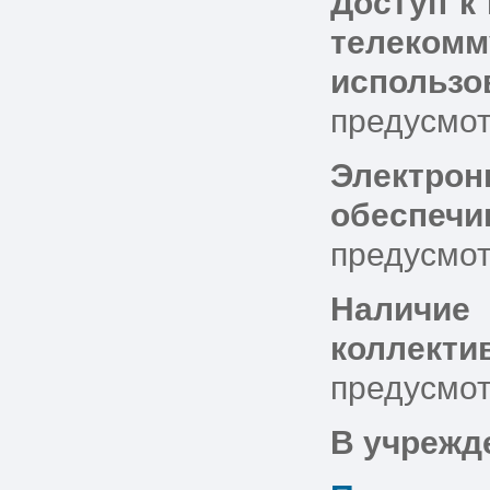
Доступ к
телеком
использ
предусмот
Электро
обеспечи
предусмо
Наличие 
коллект
предусмо
В учрежд