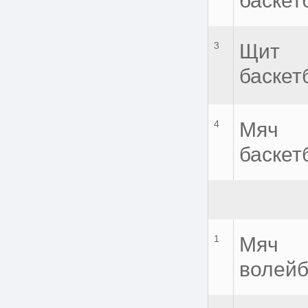
баскет
3
Щит
баскет
4
Мяч
баскет
1
Мяч
волей