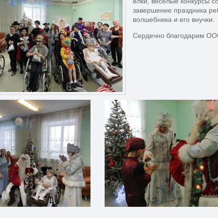
елки, веселые конкурсы с
завершение праздника реб
волшебника и его внучки.
Сердечно благодарим ООО