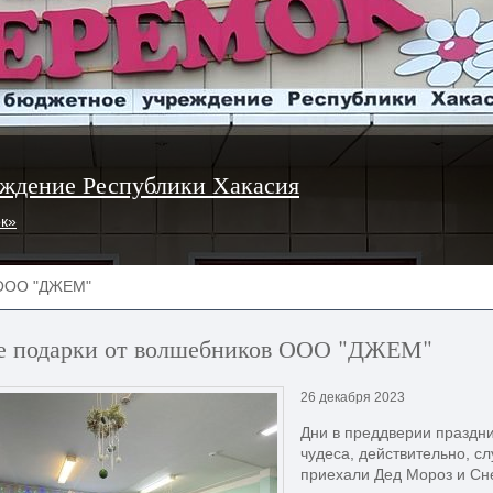
ждение Республики Хакасия
ок»
 ООО "ДЖЕМ"
е подарки от волшебников ООО "ДЖЕМ"
26 декабря 2023
Дни в преддверии праздн
чудеса, действительно, с
приехали Дед Мороз и Сн