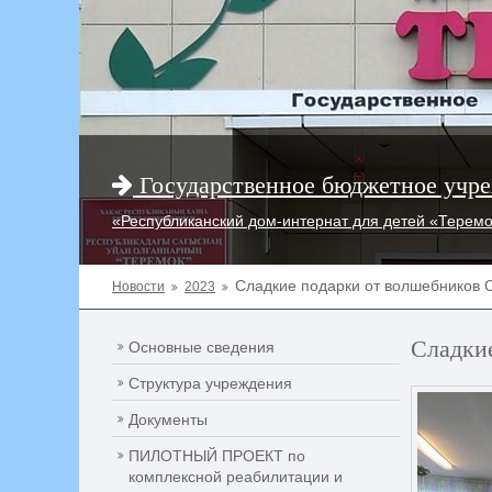
Государственное бюджетное учре
«Республиканский дом-интернат для детей «Терем
Сладкие подарки от волшебников
Новости
2023
Сладки
Основные сведения
Структура учреждения
Документы
ПИЛОТНЫЙ ПРОЕКТ по
комплексной реабилитации и