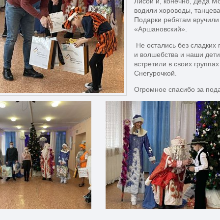
Лисой и, конечно, Деда М
водили хороводы, танцева
Подарки ребятам вручили 
«Аршановский».
Не остались без сладких 
и волшебства и наши дет
встретили в своих группах
Снегурочкой.
Огромное спасибо за пода