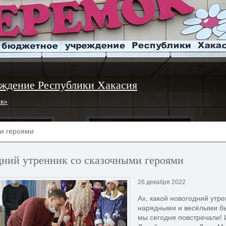
ждение Республики Хакасия
ок»
ми героями
дний утренник со сказочными героями
26 декабря 2022
Ах, какой новогодний утр
нарядными и весёлыми бы
мы сегодня повстречали! 