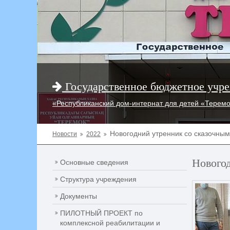
Государственное бюджетное учре
«Республиканский дом-интернат для детей «Терем
Новогодний утренник со сказочны
Новости
2022
Нового
Основные сведения
Структура учреждения
Документы
ПИЛОТНЫЙ ПРОЕКТ по
комплексной реабилитации и