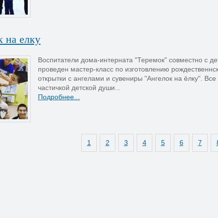
 на елку
Воспитатели дома-интерната "Теремок" совместно с де
проведен мастер-класс по изготовлению рождественнск
открытки с ангелами и сувениры "Ангелок на ёлку". Все
частичкой детской души...
Подробнее...
1
2
3
4
5
6
7