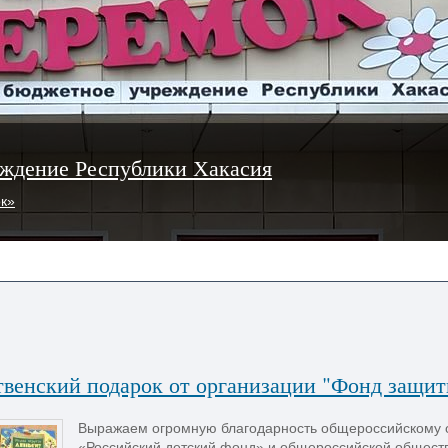
ждение Республики Хакасия
ок»
твенский подарок от организации "Фонд защит
Выражаем огромную благодарность общероссийскому 
«Российский детский фонд» и общероссийской общест