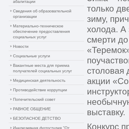
абалитации
только дв
Сведения об образовательной
организации
зиму, при
Материально-техническое
холода. А
обеспечение предоставления
социальных услуг
смерти до
Новости
«Теремок»
Социальные услуги
поучаство
Вакантные места для приема
столовая 
получателей социальных услуг
акции «Со
Медицинская деятельность
инструкто
Противодействие коррупции
Попечительский совет
необычную
РАВНОЕ ОБЩЕНИЕ
выставку.
БЕЗОПАСНОЕ ДЕТСТВО
Конкурс п
Инклюзивная фотостудия "От